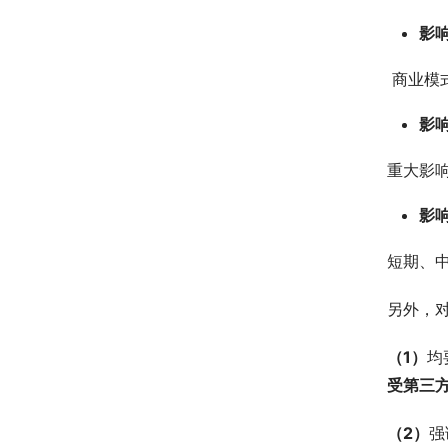
影
 商业
影
重大影
影
短期、
另外，
（1）
均
受第三
（2）
强