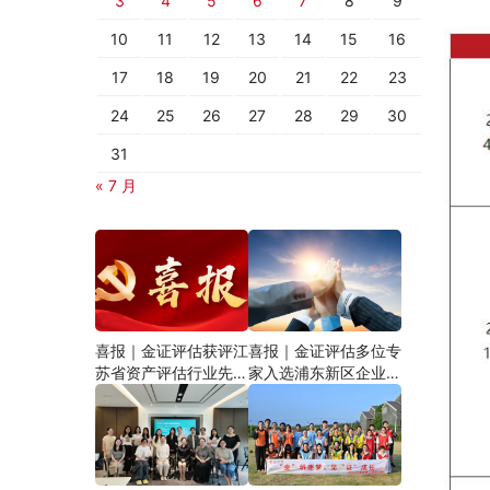
3
4
5
6
7
8
9
10
11
12
13
14
15
16
17
18
19
20
21
22
23
24
25
26
27
28
29
30
31
« 7 月
喜报｜金证评估获评江
喜报｜金证评估多位专
苏省资产评估行业先进
家入选浦东新区企业国
资产评估机构党组织，
有资产评估评审专家库
合伙人陈蓓获评优秀共
产党员