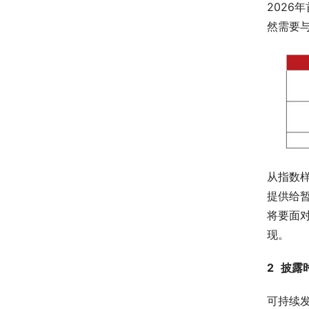
2026
然需要
从指数
提供给
将要面
现。
2
披露
可持续