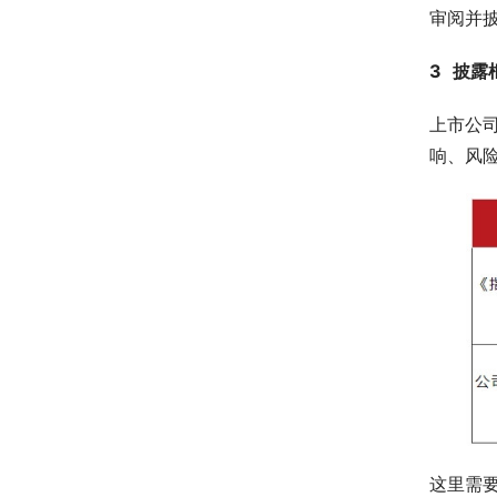
审阅并
3
披露
上市公
响、风
这里需