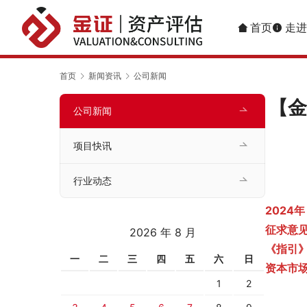
首页
走进
首页
新闻资讯
公司新闻
【金
公司新闻
项目快讯
行业动态
202
征求意见
2026 年 8 月
《指引
一
二
三
四
五
六
日
资本市
1
2