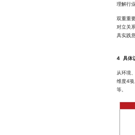
理解行
双重重
对立关
具实践
4
具体
从环境
维度4
等。