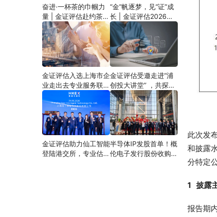
奋进·一杯茶的巾帼力
“金”帆逐梦，见“证”成
量 | 金证评估赴约茶文
长 | 金证评估2026年
化雅集活动
新员工培训圆满收官
金证评估入选上海市企
金证评估受邀走进“浦
业走出去专业服务联
创投大讲堂” ，共探国
盟，立足价值管理打造
资评估合规与先导产业
企业出海服务矩阵
估值实践
此次发
金证评估助力仙工智能
半导体IP发股首单！概
和披露
登陆港交所，专业估值
伦电子发行股份收购资
分特定
成就港股“机器人大脑
产项目成功过会，金证
第一股”
评估构建半导体全链条
估值服务能力
1
披露
报告期内