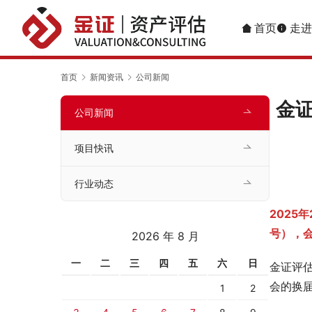
首页
走进
首页
新闻资讯
公司新闻
金
公司新闻
项目快讯
行业动态
2025
号），
2026 年 8 月
一
二
三
四
五
六
日
金证评
会的换
1
2