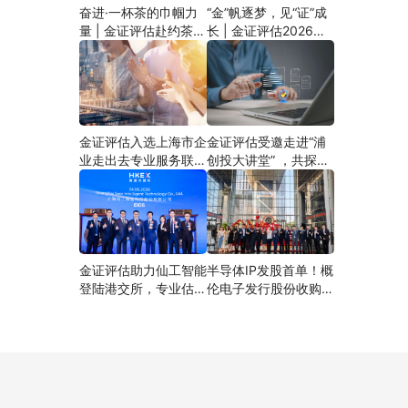
奋进·一杯茶的巾帼力
“金”帆逐梦，见“证”成
量 | 金证评估赴约茶文
长 | 金证评估2026年
化雅集活动
新员工培训圆满收官
金证评估入选上海市企
金证评估受邀走进“浦
业走出去专业服务联
创投大讲堂” ，共探国
盟，立足价值管理打造
资评估合规与先导产业
企业出海服务矩阵
估值实践
金证评估助力仙工智能
半导体IP发股首单！概
登陆港交所，专业估值
伦电子发行股份收购资
成就港股“机器人大脑
产项目成功过会，金证
第一股”
评估构建半导体全链条
估值服务能力