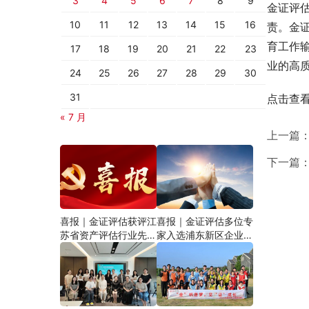
3
4
5
6
7
8
9
金证评
10
11
12
13
14
15
16
责。金
育工作
17
18
19
20
21
22
23
业的高
24
25
26
27
28
29
30
31
点击查看
« 7 月
上一篇
下一篇
喜报｜金证评估获评江
喜报｜金证评估多位专
苏省资产评估行业先进
家入选浦东新区企业国
资产评估机构党组织，
有资产评估评审专家库
合伙人陈蓓获评优秀共
产党员