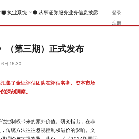
执业系统
从事证券服务业务信息披露
登录
info
注册
》（第三期）正式发布
6日 16:30
集汇集了金证评估团队在评估实务、资本市场
势的深刻洞察。
评估控制权带来的额外价值。研究指出，在非
乏，传统方法往往忽视控制权溢价的影响。文
供理论与实践指导。此外，《〈2024版国际