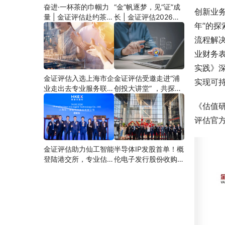
奋进·一杯茶的巾帼力
“金”帆逐梦，见“证”成
创新业
量 | 金证评估赴约茶文
长 | 金证评估2026年
年”的
化雅集活动
新员工培训圆满收官
流程解决
业财务
实践》
金证评估入选上海市企
金证评估受邀走进“浦
实现可
业走出去专业服务联
创投大讲堂” ，共探国
盟，立足价值管理打造
资评估合规与先导产业
《估值
企业出海服务矩阵
估值实践
评估官
金证评估助力仙工智能
半导体IP发股首单！概
登陆港交所，专业估值
伦电子发行股份收购资
成就港股“机器人大脑
产项目成功过会，金证
第一股”
评估构建半导体全链条
估值服务能力