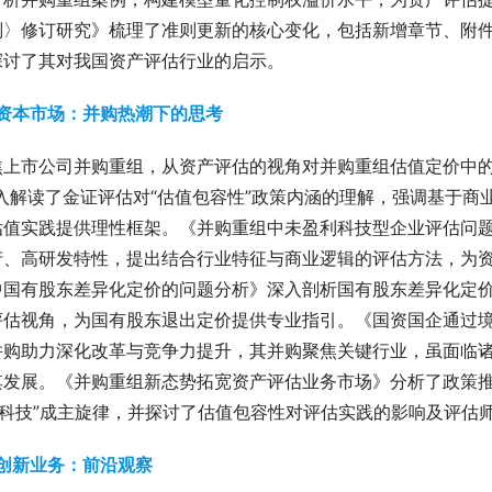
则〉修订研究》梳理了准则更新的核心变化，包括新增章节、附件
探讨了其对我国资产评估行业的启示。
 资本市场：并购热潮下的思考 
焦上市公司并购重组，从资产评估的视角对并购重组估值定价中的
深入解读了金证评估对“估值包容性”政策内涵的理解，强调基于
估值实践提供理性框架。《并购重组中未盈利科技型企业评估问
产、高研发特性，提出结合行业特征与商业逻辑的评估方法，为
中国有股东差异化定价的问题分析》深入剖析国有股东差异化定
评估视角，为国有股东退出定价提供专业指引。《国资国企通过境
并购助力深化改革与竞争力提升，其并购聚焦关键行业，虽面临
其发展。《并购重组新态势拓宽资产评估业务市场》分析了政策推
硬科技”成主旋律，并探讨了估值包容性对评估实践的影响及评估
 创新业务：前沿观察