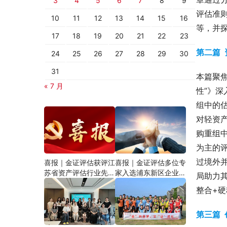
3
4
5
6
7
8
9
评估准
10
11
12
13
14
15
16
等，并
17
18
19
20
21
22
23
第二篇 
24
25
26
27
28
29
30
31
本篇聚
« 7 月
性”》
组中的
对轻资
购重组
为主的
过境外
喜报｜金证评估获评江
喜报｜金证评估多位专
苏省资产评估行业先进
家入选浦东新区企业国
局助力
资产评估机构党组织，
有资产评估评审专家库
整合+
合伙人陈蓓获评优秀共
产党员
第三篇 